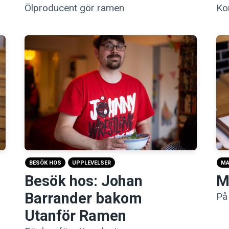
Ko
Ölproducent gör ramen
M
BESÖK HOS
UPPLEVELSER
M
Besök hos: Johan
Barrander bakom
På
Utanför Ramen