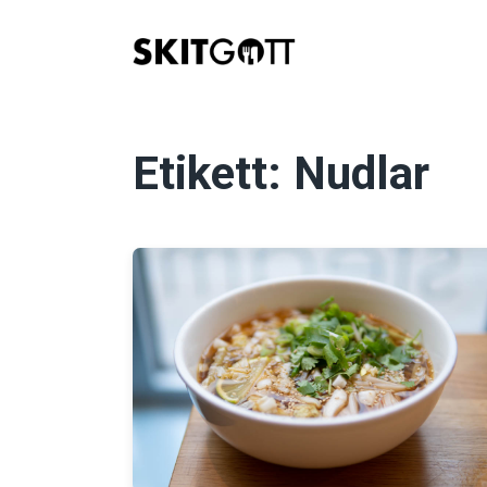
Skip
to
content
Etikett:
Nudlar