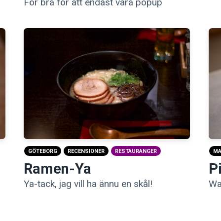
För bra för att endast vara popup
M
GÖTEBORG
RECENSIONER
RESTAURANGER
P
Ramen-Ya
Wa
Ya-tack, jag vill ha ännu en skål!