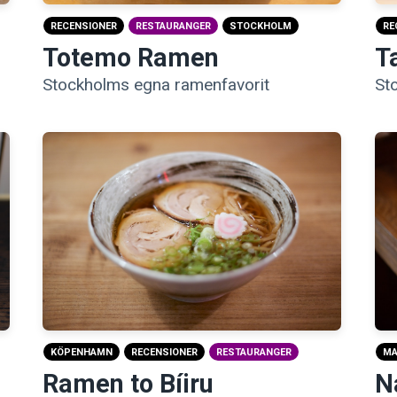
RE
RECENSIONER
RESTAURANGER
STOCKHOLM
T
Totemo Ramen
St
Stockholms egna ramenfavorit
M
KÖPENHAMN
RECENSIONER
RESTAURANGER
N
Ramen to Bíiru