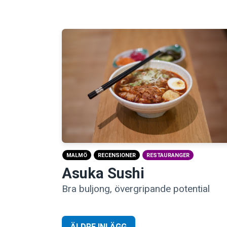
MALMÖ
RECENSIONER
RESTAURANGER
Asuka Sushi
Bra buljong, övergripande potential
Inläggsnavigering
ÄLDRE INLÄGG