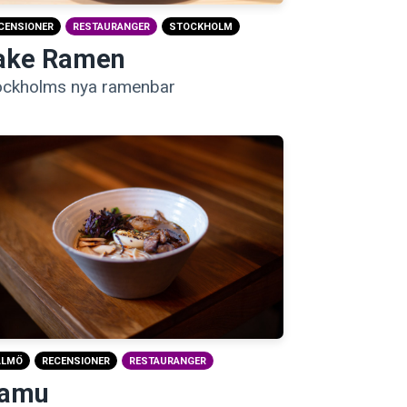
CENSIONER
RESTAURANGER
STOCKHOLM
ake Ramen
ockholms nya ramenbar
ALMÖ
RECENSIONER
RESTAURANGER
amu