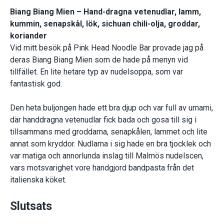
Biang Biang Mien – Hand-dragna vetenudlar, lamm,
kummin, senapskål, lök, sichuan chili-olja, groddar,
koriander
Vid mitt besök på Pink Head Noodle Bar provade jag på
deras Biang Biang Mien som de hade på menyn vid
tillfället. En lite hetare typ av nudelsoppa, som var
fantastisk god.
Den heta buljongen hade ett bra djup och var full av umami,
där handdragna vetenudlar fick bada och gosa till sig i
tillsammans med groddarna, senapkålen, lammet och lite
annat som kryddor. Nudlarna i sig hade en bra tjocklek och
var matiga och annorlunda inslag till Malmös nudelscen,
vars motsvarighet vore handgjord bandpasta från det
italienska köket.
Slutsats