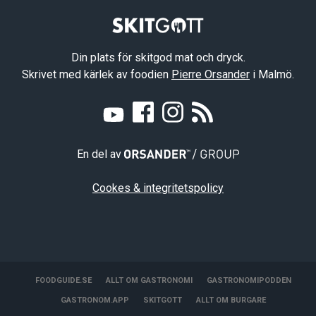
Din plats för skitgod mat och dryck.
Skrivet med kärlek av foodien
Pierre Orsander
i Malmö.
En del av
Cookes & integritetspolicy
FOODGUIDE.SE
ALLT OM GASTRONOMI
GASTRONOMIPODDEN
GASTRONOM.APP
SKITGOTT
ALLT OM BURGARE