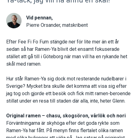
Ya-tack, jag vill ha ännu en skål!
Vid pennan,
Pierre Orsander, matskribent
Efter Fee Fi Fo Fum stängde ner för lite mer än ett år
sedan så har Ramen-Ya blivit det ensamt fokuserade
stället att gå till i Göteborg när man vill ha en rykande het
skål med ramen.
Hur står Ramen-Ya sig dock mot resterande nudelbarer i
Sverige? Mycket bra skulle det komma att visa sig efter
jag tog och gjorde ett besök och fick mitt ramen-beroende
stillat under en resa till staden där alla, inte, heter Glenn.
Original ramen – chasu, skogsöron, vårlök och nori
Förväntningarna är skyhöga efter det goda rykte som
Ramen-Ya har fått. På menyn finns flertalet olika ramen
med olika buljonger att välja på. Jag satsar på originalet,