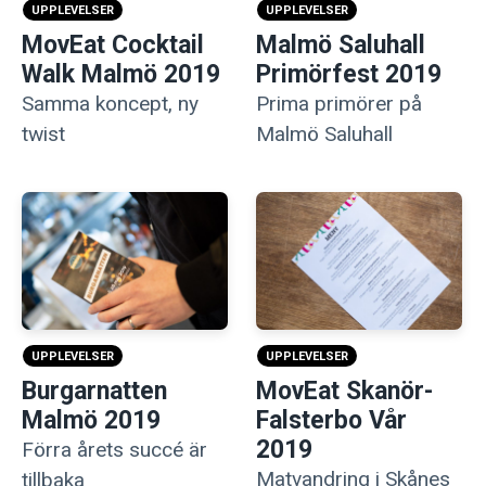
UPPLEVELSER
UPPLEVELSER
MovEat Cocktail
Malmö Saluhall
Walk Malmö 2019
Primörfest 2019
Samma koncept, ny
Prima primörer på
twist
Malmö Saluhall
UPPLEVELSER
UPPLEVELSER
Burgarnatten
MovEat Skanör-
Malmö 2019
Falsterbo Vår
2019
Förra årets succé är
Matvandring i Skånes
tillbaka