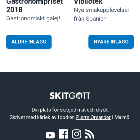
Gastronomipriset
Vibliotek
2018
Nya smakupplevelser
Gastronomiskt galej!
från Spanien
Inläggsnavigering
ÄLDRE INLÄGG
NYARE INLÄGG
Din plats för skitgod mat och dryck.
Skrivet med kärlek av foodien
Pierre Orsander
i Malmö.