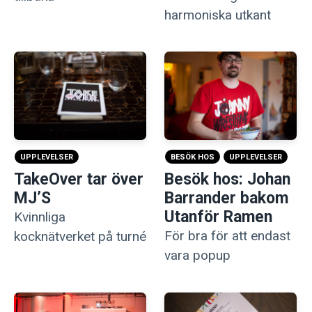
harmoniska utkant
UPPLEVELSER
BESÖK HOS
UPPLEVELSER
TakeOver tar över
Besök hos: Johan
MJ’S
Barrander bakom
Utanför Ramen
Kvinnliga
För bra för att endast
kocknätverket på turné
vara popup