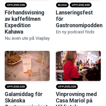
UPPLEVELSER
BLOGG
UPPLEVELSER
Förhandsvisning
Lanseringsfest
av kaffefilmen
för
Expedition
Gastronomipodden
Kahawa
En ny podcast föds
Nu även ute på Viaplay
UPPLEVELSER
UPPLEVELSER
Galamiddag för
Vinprovning med
Skånska
Casa Mariol på