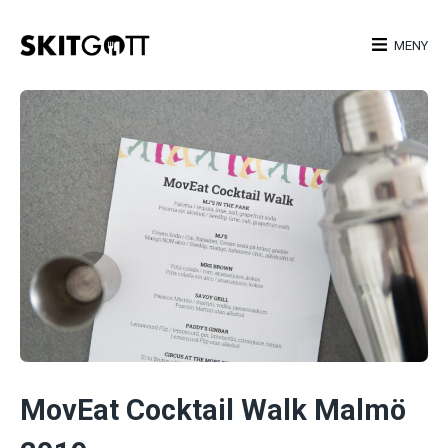
Skip
to
MENY
content
MovEat Cocktail Walk Malmö