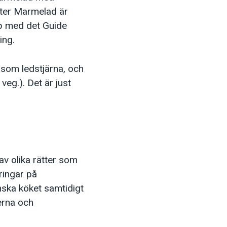
ster Marmelad är
pp med det Guide
ing.
som ledstjärna, och
eg.). Det är just
v olika rätter som
eringar på
nska köket samtidigt
erna och