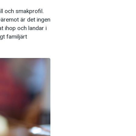
ll och smakprofil.
 Däremot är det ingen
t ihop och landar i
t familjärt