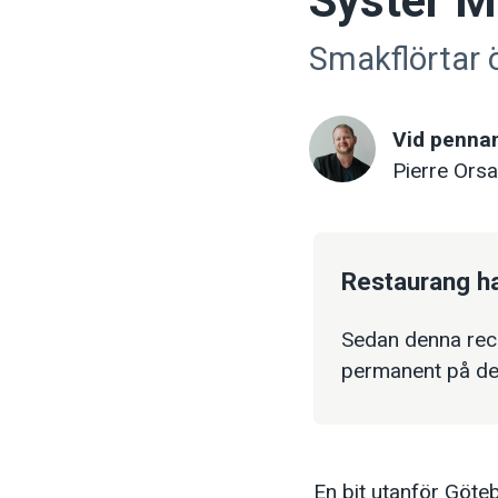
Syster 
Smakflörtar 
Vid penna
Pierre Orsa
Restaurang h
Sedan denna rece
permanent på de
En bit utanför Göt