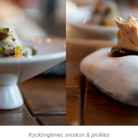
Kycklinglever, sviskon & pickles