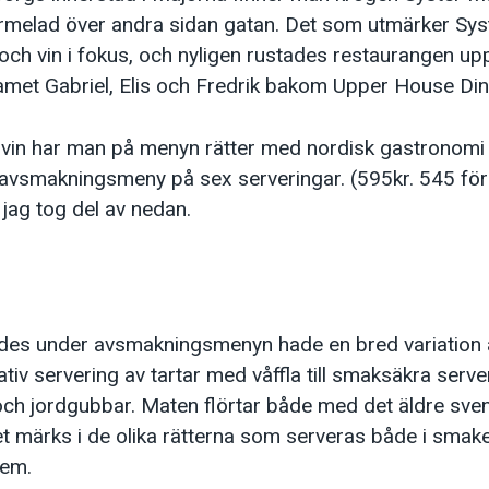
armelad över andra sidan gatan. Det som utmärker Sy
 och vin i fokus, och nyligen rustades restaurangen u
amet Gabriel, Elis och Fredrik bakom Upper House Din
 vin har man på menyn rätter med nordisk gastronomi 
vsmakningsmeny på sex serveringar. (595kr. 545 för v
ag tog del av nedan.
es under avsmakningsmenyn hade en bred variation a
ativ servering av tartar med våffla till smaksäkra serv
s och jordgubbar. Maten flörtar både med det äldre sve
t märks i de olika rätterna som serveras både i smak
dem.