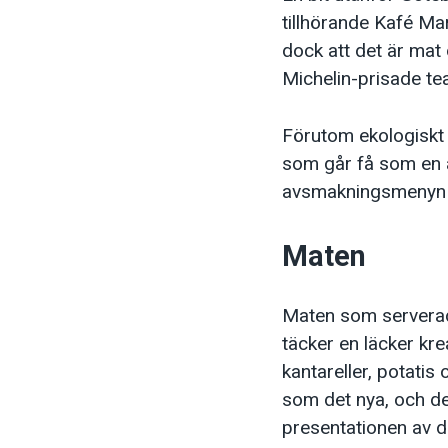
tillhörande Kafé M
dock att det är mat
Michelin-prisade te
Förutom ekologiskt
som går få som en a
avsmakningsmenyn j
Maten
Maten som serverad
täcker en läcker kre
kantareller, potati
som det nya, och de
presentationen av 