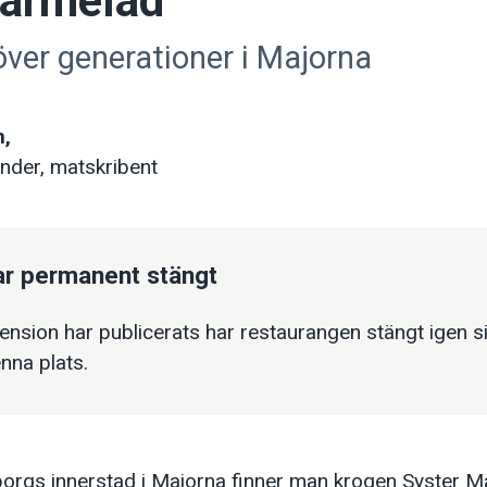
Marmelad
över generationer i Majorna
n,
nder, matskribent
ar permanent stängt
nsion har publicerats har restaurangen stängt igen 
nna plats.
eborgs innerstad i Majorna finner man krogen Syster