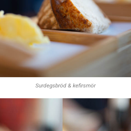
Surdegsbröd & kefirsmör