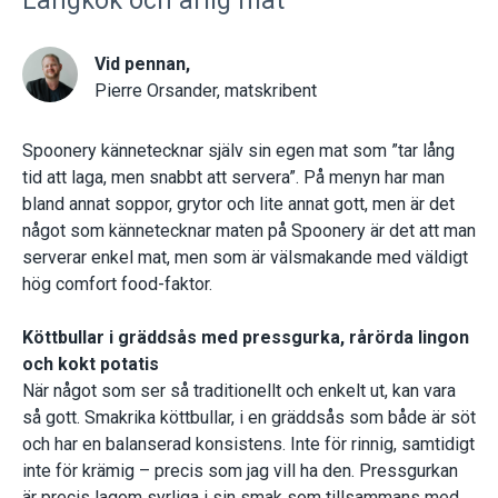
Långkok och ärlig mat
Vid pennan,
Pierre Orsander, matskribent
Spoonery kännetecknar själv sin egen mat som ”tar lång
tid att laga, men snabbt att servera”. På menyn har man
bland annat soppor, grytor och lite annat gott, men är det
något som kännetecknar maten på Spoonery är det att man
serverar enkel mat, men som är välsmakande med väldigt
hög comfort food-faktor.
Köttbullar i gräddsås med pressgurka, rårörda lingon
och kokt potatis
När något som ser så traditionellt och enkelt ut, kan vara
så gott. Smakrika köttbullar, i en gräddsås som både är söt
och har en balanserad konsistens. Inte för rinnig, samtidigt
inte för krämig – precis som jag vill ha den. Pressgurkan
är precis lagom syrliga i sin smak som tillsammans med