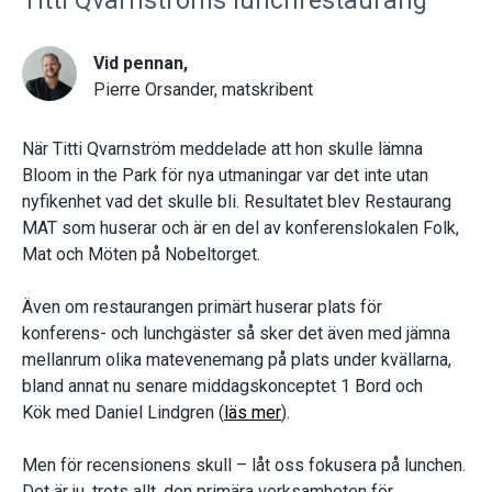
Titti Qvarnströms lunchrestaurang
Vid pennan,
Pierre Orsander, matskribent
När Titti Qvarnström meddelade att hon skulle lämna
Bloom in the Park för nya utmaningar var det inte utan
nyfikenhet vad det skulle bli. Resultatet blev Restaurang
MAT som huserar och är en del av konferenslokalen Folk,
Mat och Möten på Nobeltorget.
Även om restaurangen primärt huserar plats för
konferens- och lunchgäster så sker det även med jämna
mellanrum olika matevenemang på plats under kvällarna,
bland annat nu senare middagskonceptet 1 Bord och
Kök med Daniel Lindgren (
läs mer
).
Men för recensionens skull – låt oss fokusera på lunchen.
Det är ju, trots allt, den primära verksamheten för