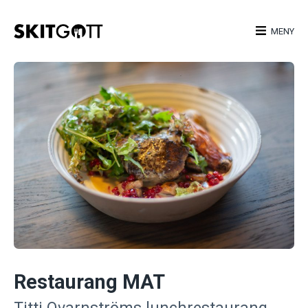
Skip
to
MENY
content
Restaurang MAT