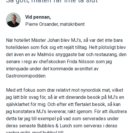
Så gott, maten får inte ta slut
Vid pennan,
Pierre Orsander, matskribent
När hotellet Mäster Johan blev MJ’s, så var det inte bara
hotelldelen som fick sig ett rejält tilltag. Helt plötsligt blev
det även en av Malmös snyggaste bar och restaurang, den
senare i regi av chefskocken Frida Nilsson som jag
intervjuade under det kommande avsnittet av
Gastronomipodden.
Med ett fokus som drar relativt mot nynordisk mat, vilket
jag lätt blir svag för, så är ett dinerande besök på MJ’s en
självklarhet för mig. Och efter ett flertalet besök, så kan
jag konstatera MJ’s levererar, rakt igenom. För att illustrera
detta tar jag till exempel på vad som serverades under
deras senaste Bubbles & Lunch som serveras i deras
vackra miljö, med bubbel till.