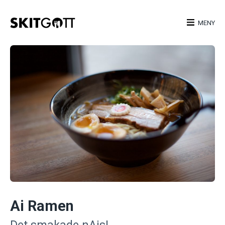
Skip
to
MENY
content
Ai Ramen