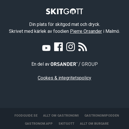
Din plats för skitgod mat och dryck.
Skrivet med kärlek av foodien
Pierre Orsander
i Malmö.
En del av
Cookes & integritetspolicy
FOODGUIDE.SE
ALLT OM GASTRONOMI
GASTRONOMIPODDEN
GASTRONOM.APP
SKITGOTT
ALLT OM BURGARE