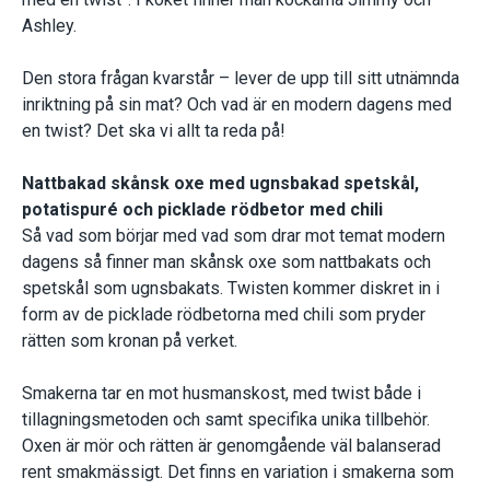
Ashley.
Den stora frågan kvarstår – lever de upp till sitt utnämnda
inriktning på sin mat? Och vad är en modern dagens med
en twist? Det ska vi allt ta reda på!
Nattbakad skånsk oxe med ugnsbakad spetskål,
potatispuré och picklade rödbetor med chili
Så vad som börjar med vad som drar mot temat modern
dagens så finner man skånsk oxe som nattbakats och
spetskål som ugnsbakats. Twisten kommer diskret in i
form av de picklade rödbetorna med chili som pryder
rätten som kronan på verket.
Smakerna tar en mot husmanskost, med twist både i
tillagningsmetoden och samt specifika unika tillbehör.
Oxen är mör och rätten är genomgående väl balanserad
rent smakmässigt. Det finns en variation i smakerna som