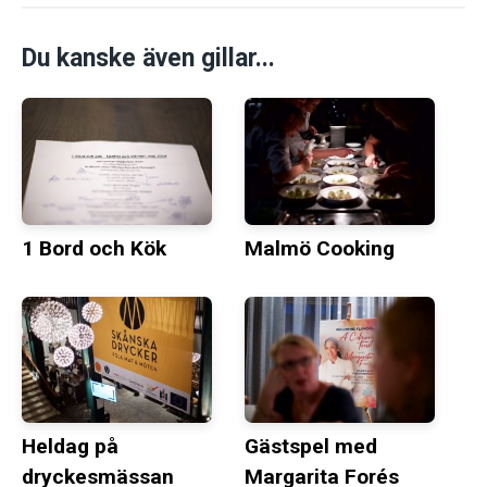
Du kanske även gillar...
1 Bord och Kök
Malmö Cooking
Heldag på
Gästspel med
dryckesmässan
Margarita Forés