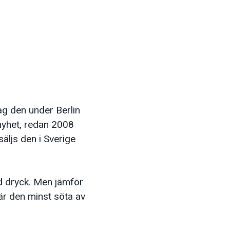
ag den under Berlin
 nyhet, redan 2008
äljs den i Sverige
nd dryck. Men jämför
är den minst söta av