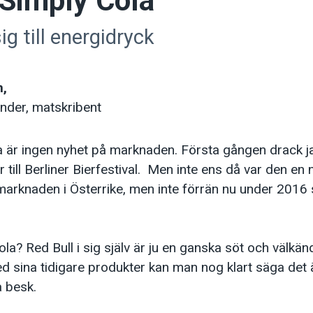
 Simply Cola
ig till energidryck
n,
nder, matskribent
a är ingen nyhet på marknaden. Första gången drack j
 till Berliner Bierfestival. Men inte ens då var den en
arknaden i Österrike, men inte förrän nu under 2016 s
la? Red Bull i sig själv är ju en ganska söt och välkä
 sina tidigare produkter kan man nog klart säga det 
 besk.