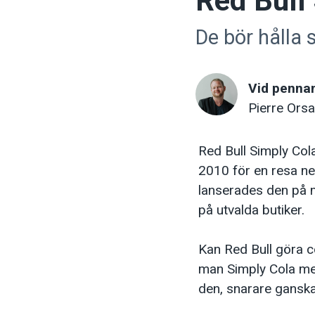
Red Bull
De bör hålla s
Vid penna
Pierre Orsa
Red Bull Simply Col
2010 för en resa ner
lanserades den på m
på utvalda butiker.
Kan Red Bull göra co
man Simply Cola med
den, snarare ganska