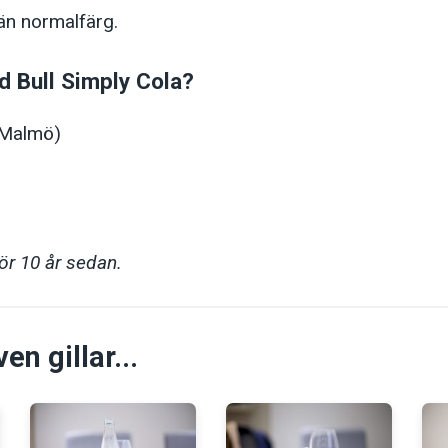
än normalfärg.
ed Bull Simply Cola?
(Malmö)
för 10 år sedan.
n gillar...