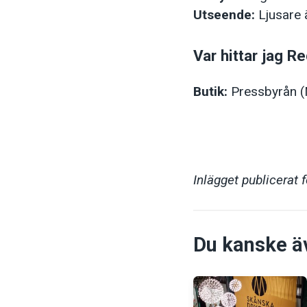
Utseende:
Ljusare 
Var hittar jag R
Butik:
Pressbyrån 
Inlägget publicerat 
Du kanske äve