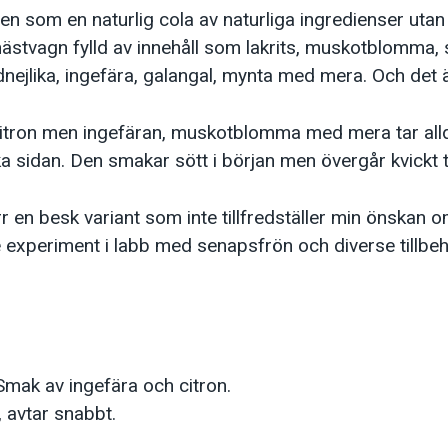
 som en naturlig cola av naturliga ingredienser utan a
 hästvagn fylld av innehåll som lakrits, muskotblomma,
jlika, ingefära, galangal, mynta med mera. Och det är 
citron men ingefäran, muskotblomma med mera tar all
 sidan. Den smakar sött i början men övergår kvickt ti
rr en besk variant som inte tillfredställer min önskan 
 experiment i labb med senapsfrön och diverse tillbehö
mak av ingefära och citron.
, avtar snabbt.