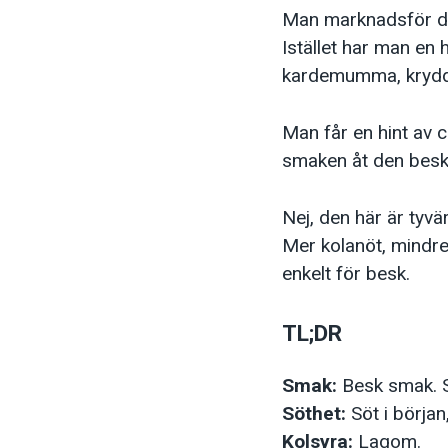
Man marknadsför den
Istället har man en
kardemumma, kryddne
Man får en hint av 
smaken åt den beska
Nej, den här är tyvä
Mer kolanöt, mindre
enkelt för besk.
TL;DR
Smak:
Besk smak. S
Söthet:
Söt i början
Kolsyra:
Lagom.