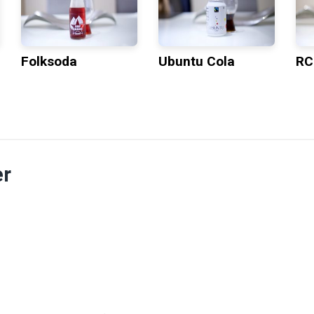
Folksoda
Ubuntu Cola
RC
r