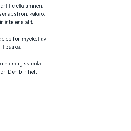
rtificiella ämnen.
 senapsfrön, kakao,
inte ens allt.
deles för mycket av
ll beska.
om en magisk cola.
r. Den blir helt