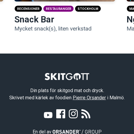
M
RECENSIONER
RESTAURANGER
STOCKHOLM
N
Snack Bar
Ma
Mycket snack(s), liten verkstad
Din plats för skitgod mat och dryck.
Skrivet med kärlek av foodien
Pierre Orsander
i Malmö.
En del av