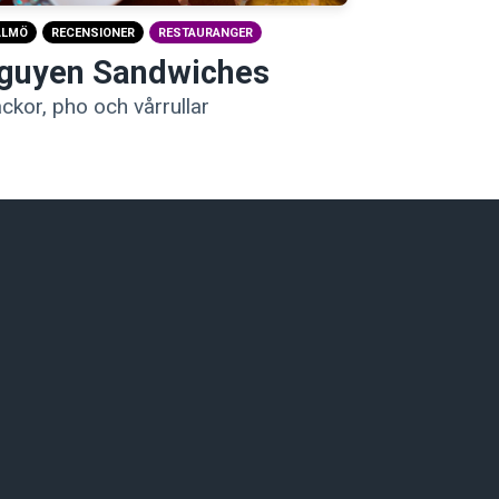
ALMÖ
RECENSIONER
RESTAURANGER
guyen Sandwiches
ckor, pho och vårrullar