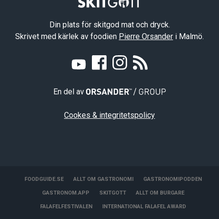
Din plats för skitgod mat och dryck.
Skrivet med kärlek av foodien
Pierre Orsander
i Malmö.
En del av
Cookes & integritetspolicy
FOODGUIDE.SE
ALLT OM GASTRONOMI
GASTRONOMIPODDEN
GASTRONOM.APP
SKITGOTT
ALLT OM BURGARE
FALAFELFESTIVALEN
INTERNATIONAL FALAFEL AWARD