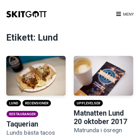
Skip
to
MENY
content
Etikett:
Lund
LUND
RECENSIONER
UPPLEVELSER
Matnatten Lund
RESTAURANGER
20 oktober 2017
Taquerian
Matrunda i ösregn
Lunds bästa tacos