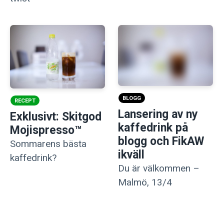
BLOGG
RECEPT
Lansering av ny
Exklusivt: Skitgod
kaffedrink på
Mojispresso™
blogg och FikAW
Sommarens bästa
ikväll
kaffedrink?
Du är välkommen –
Malmö, 13/4