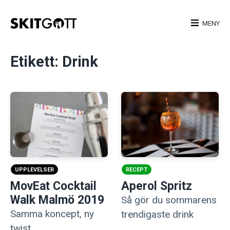
Skip
to
MENY
content
Etikett:
Drink
UPPLEVELSER
RECEPT
MovEat Cocktail
Aperol Spritz
Walk Malmö 2019
Så gör du sommarens
Samma koncept, ny
trendigaste drink
twist