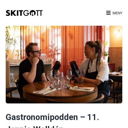
Skip
to
MENY
content
Gastronomipodden – 11.