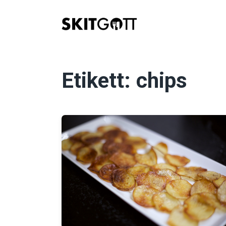
Skip
to
content
Etikett:
chips