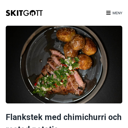
Skip
to
MENY
content
Flankstek med chimichurri och