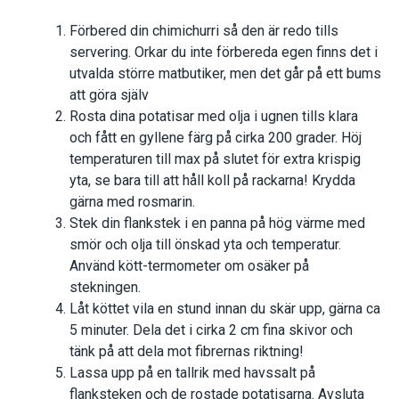
Förbered din chimichurri så den är redo tills
servering. Orkar du inte förbereda egen finns det i
utvalda större matbutiker, men det går på ett bums
att göra själv
Rosta dina potatisar med olja i ugnen tills klara
och fått en gyllene färg på cirka 200 grader. Höj
temperaturen till max på slutet för extra krispig
yta, se bara till att håll koll på rackarna! Krydda
gärna med rosmarin.
Stek din flankstek i en panna på hög värme med
smör och olja till önskad yta och temperatur.
Använd kött-termometer om osäker på
stekningen.
Låt köttet vila en stund innan du skär upp, gärna ca
5 minuter. Dela det i cirka 2 cm fina skivor och
tänk på att dela mot fibrernas riktning!
Lassa upp på en tallrik med havssalt på
flanksteken och de rostade potatisarna. Avsluta