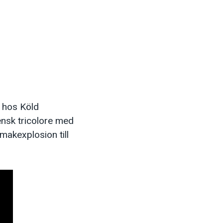
a hos Köld
iensk tricolore med
makexplosion till