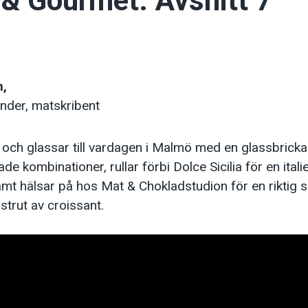
& Gourmet: Avsnitt 7
n,
nder, matskribent
n och glassar till vardagen i Malmö med en glassbrick
e kombinationer, rullar förbi Dolce Sicilia för en ital
mt hälsar på hos Mat & Chokladstudion för en riktig s
 strut av croissant.