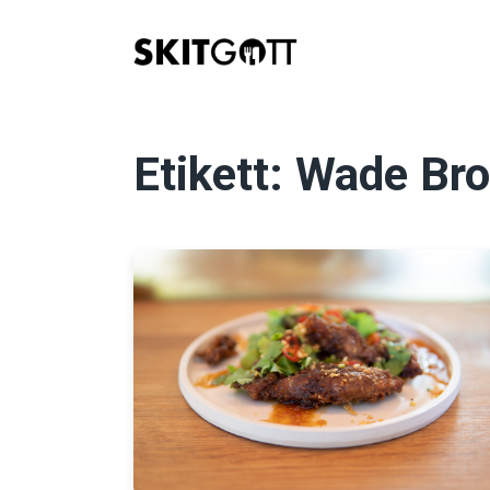
Skip
to
content
Etikett:
Wade Br