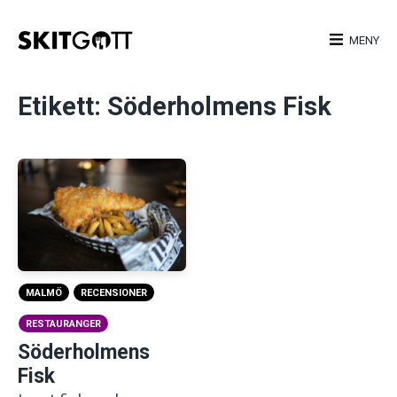
Skip
to
MENY
content
Etikett:
Söderholmens Fisk
MALMÖ
RECENSIONER
RESTAURANGER
Söderholmens
Fisk