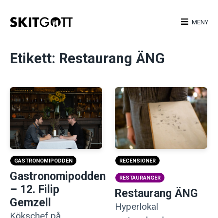
Skip
to
MENY
content
Etikett:
Restaurang ÄNG
RECENSIONER
GASTRONOMIPODDEN
Gastronomipodden
RESTAURANGER
– 12. Filip
Restaurang ÄNG
Gemzell
Hyperlokal
Kökschef på