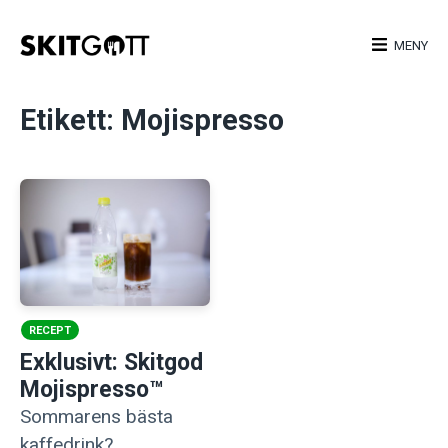
Skip
to
MENY
content
Etikett:
Mojispresso
RECEPT
Exklusivt: Skitgod
Mojispresso™
Sommarens bästa
kaffedrink?