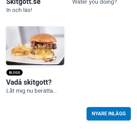
Skitgott.se
Water you doing?
In och läs!
BLOGG
Vadå skitgott?
Låt mig nu berätta…
Inläggsnavigering
NYARE INLÄGG