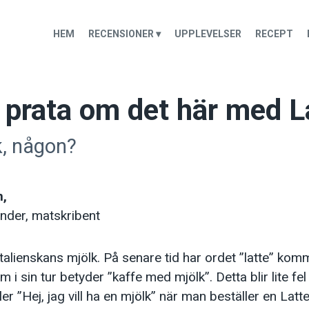
HEM
RECENSIONER ▾
UPPLEVELSER
RECEPT
 prata om det här med L
k, någon?
n,
nder, matskribent
talienskans mjölk. På senare tid har ordet ”latte” kom
 i sin tur betyder ”kaffe med mjölk”. Detta blir lite fel
er ”Hej, jag vill ha en mjölk” när man beställer en Latte