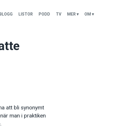
BLOGG
LISTOR
PODD
TV
MER ▾
OM ▾
atte
ma att bli synonymt
 när man i praktiken
.