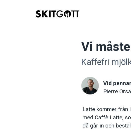
Skip
to
content
Vi måste
Kaffefri mjöl
Vid penna
Pierre Orsa
Latte kommer från i
med Caffè Latte, som
då går in och beställ