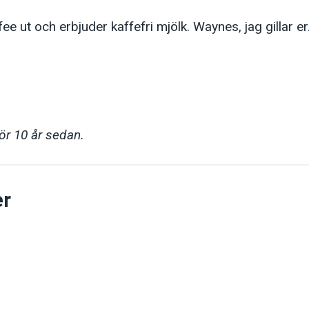
e ut och erbjuder kaffefri mjölk. Waynes, jag gillar e
för 10 år sedan.
r