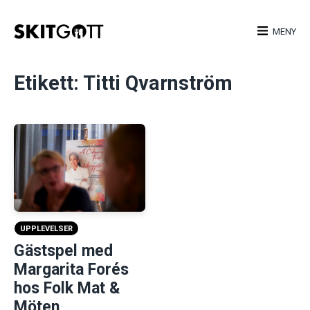
Skip
to
MENY
content
Etikett:
Titti Qvarnström
UPPLEVELSER
Gästspel med
Margarita Forés
hos Folk Mat &
Möten