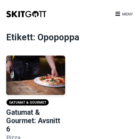
Skip
to
MENY
content
Etikett:
Opopoppa
GATUMAT & GOURMET
Gatumat &
Gourmet: Avsnitt
6
Pizza